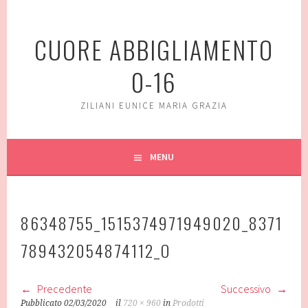
Vai
al
CUORE ABBIGLIAMENTO
contenuto
0-16
ZILIANI EUNICE MARIA GRAZIA
MENU
86348755_1515374971949020_8371
789432054874112_O
Precedente
Successivo
Pubblicato
02/03/2020
il
720 × 960
in
Prodotti