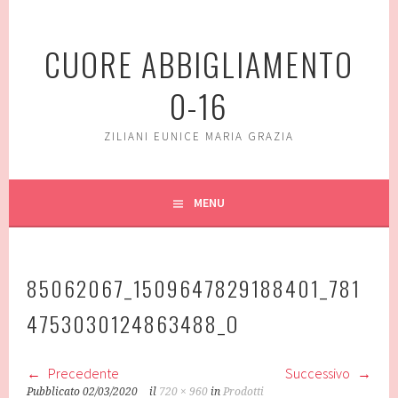
Vai
al
CUORE ABBIGLIAMENTO
contenuto
0-16
ZILIANI EUNICE MARIA GRAZIA
MENU
85062067_1509647829188401_781
4753030124863488_O
Precedente
Successivo
Pubblicato
02/03/2020
il
720 × 960
in
Prodotti