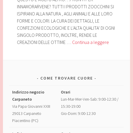
INNAMORARVENE? TUTTI I PRODOTTI ZOOCCHINI SI
ISPIRANO ALLA NATURA , AGLI ANIMALI E ALLE LORO
FORME E COLORI. LA CURA DEI DETTAGLI, LE
CONFEZIONI ECOLOGICHE E L’ALTA QUALITA’ DI OGNI
SINGOLO PRODOTTO, INOLTRE, RENDE LE
ACCESSORI
CREAZIONI DELLE OTTIME …
Continua a leggere
NEONATO,
BAMBINI
E
TANTO
ALTRO
COME TROVARE CUORE
ANCORA
……
Indirizzo negozio
Orari
Carpaneto
Lun-Mar-Mer-Ven-Sab: 9:00-12:30 /
Via Papa Giovanni XXIII
15:30-19:00
29013 Carpaneto
Gio-Dom: 9:00-12:30
Piacentino (PC)