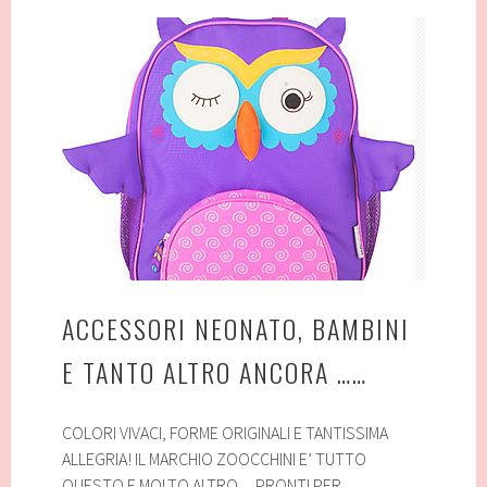
per
Cuore
ACCESSORI NEONATO, BAMBINI
E TANTO ALTRO ANCORA ……
COLORI VIVACI, FORME ORIGINALI E TANTISSIMA
ALLEGRIA! IL MARCHIO ZOOCCHINI E’ TUTTO
QUESTO E MOLTO ALTRO…PRONTI PER