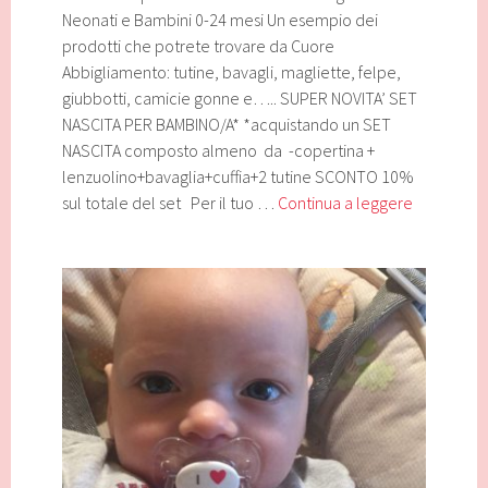
Neonati e Bambini 0-24 mesi Un esempio dei
prodotti che potrete trovare da Cuore
Abbigliamento: tutine, bavagli, magliette, felpe,
giubbotti, camicie gonne e….. SUPER NOVITA’ SET
NASCITA PER BAMBINO/A* *acquistando un SET
NASCITA composto almeno da -copertina +
lenzuolino+bavaglia+cuffia+2 tutine SCONTO 10%
Prodotti
sul totale del set Per il tuo …
Continua a leggere