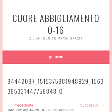
Vai
al
CUORE ABBIGLIAMENTO
contenuto
0-16
ZILIANI EUNICE MARIA GRAZIA
MENU
84442087_1515375881948929_1563
385331447758848_O
Precedente
Successivo
Pubblicato
02/03/2020
il
720 × 960
in
Prodotti