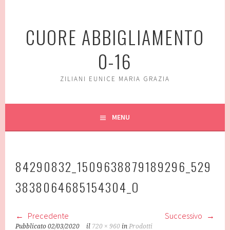
Vai
al
CUORE ABBIGLIAMENTO
contenuto
0-16
ZILIANI EUNICE MARIA GRAZIA
MENU
84290832_1509638879189296_529
3838064685154304_O
Precedente
Successivo
Pubblicato
02/03/2020
il
720 × 960
in
Prodotti