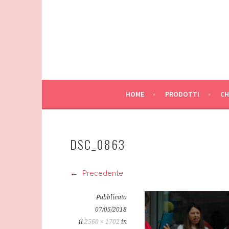
Vai
al
contenuto
HOME
PRODOTTI
CH
DSC_0863
Precedente
Pubblicato
07/05/2018
il
2560 × 1702
in