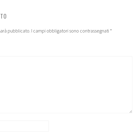
NTO
 sarà pubblicato.
I campi obbligatori sono contrassegnati
*