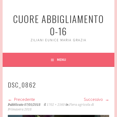
Vai
al
CUORE ABBIGLIAMENTO
contenuto
0-16
ZILIANI EUNICE MARIA GRAZIA
MENU
DSC_0862
Precedente
Successivo
Pubblicato
07/05/2018
il
1702 × 2560
in
Fiera agricola di
Primavera 2018