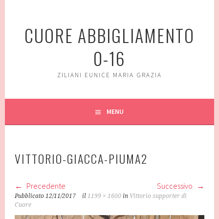
Vai
al
CUORE ABBIGLIAMENTO
contenuto
0-16
ZILIANI EUNICE MARIA GRAZIA
MENU
VITTORIO-GIACCA-PIUMA2
Precedente
Successivo
Pubblicato
12/11/2017
il
1199 × 1600
in
Vittorio supporter di
Cuore