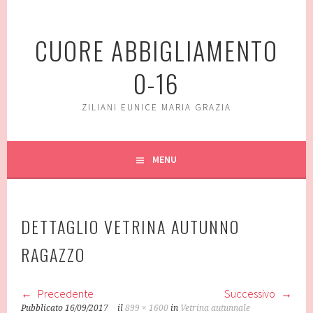
Vai
al
CUORE ABBIGLIAMENTO
contenuto
0-16
ZILIANI EUNICE MARIA GRAZIA
MENU
DETTAGLIO VETRINA AUTUNNO
RAGAZZO
Precedente
Successivo
Pubblicato
16/09/2017
il
899 × 1600
in
Vetrina autunnale