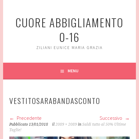
Vai
al
CUORE ABBIGLIAMENTO
contenuto
0-16
ZILIANI EUNICE MARIA GRAZIA
MENU
VESTITOSARABANDASCONTO
Precedente
Successivo
Pubblicato
13/01/2018
il
2089 × 2089
in
Saldi tutto al 50% Ultime
Taglie!