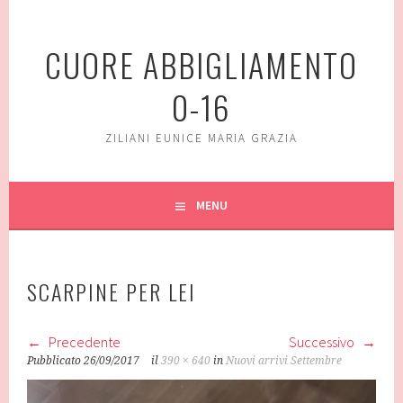
Vai
al
CUORE ABBIGLIAMENTO
contenuto
0-16
ZILIANI EUNICE MARIA GRAZIA
MENU
SCARPINE PER LEI
Precedente
Successivo
Pubblicato
26/09/2017
il
390 × 640
in
Nuovi arrivi Settembre