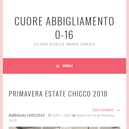
Vai
al
CUORE ABBIGLIAMENTO
contenuto
0-16
ZILIANI EUNICE MARIA GRAZIA
MENU
PRIMAVERA ESTATE CHICCO 2018
Successivo
Pubblicato
13/01/2018
il
2463 × 2365
in
Nuovi arrivi primavera
2018