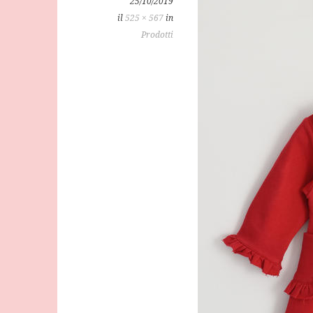
25/10/2019
il
525 × 567
in
Prodotti