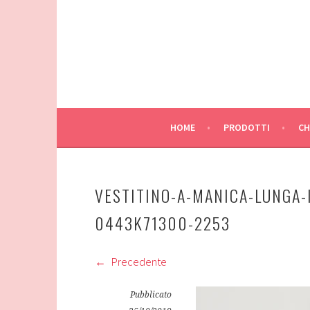
Vai
al
contenuto
HOME
PRODOTTI
CH
VESTITINO-A-MANICA-LUNGA-
0443K71300-2253
Precedente
Pubblicato