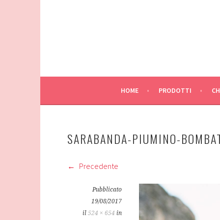
Vai
al
contenuto
HOME
PRODOTTI
CH
SARABANDA-PIUMINO-BOMBA
Precedente
Pubblicato
19/08/2017
il
524 × 654
in