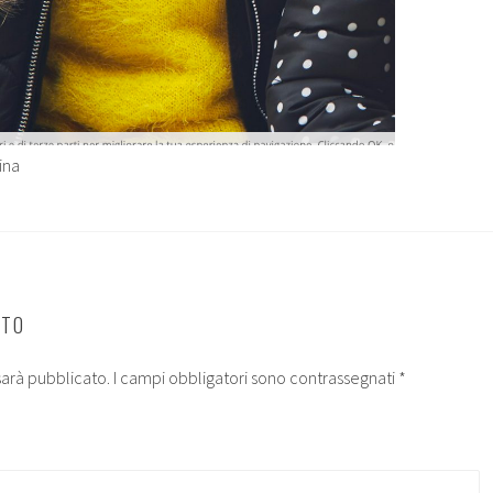
ina
NTO
 sarà pubblicato.
I campi obbligatori sono contrassegnati
*