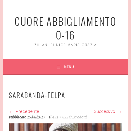
Vai
al
CUORE ABBIGLIAMENTO
contenuto
0-16
ZILIANI EUNICE MARIA GRAZIA
MENU
SARABANDA-FELPA
Precedente
Successivo
Pubblicato
19/08/2017
il
491 × 633
in
Prodotti