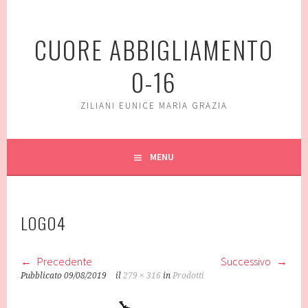
Vai
al
CUORE ABBIGLIAMENTO
contenuto
0-16
ZILIANI EUNICE MARIA GRAZIA
MENU
LOGO4
Precedente
Successivo
Pubblicato
09/08/2019
il
279 × 316
in
Prodotti