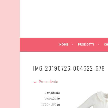
Vai
al
contenuto
HOME
PRODOTTI
CH
IMG_20190726_064622_678
Precedente
Pubblicato
07/08/2019
il
320 × 305
in