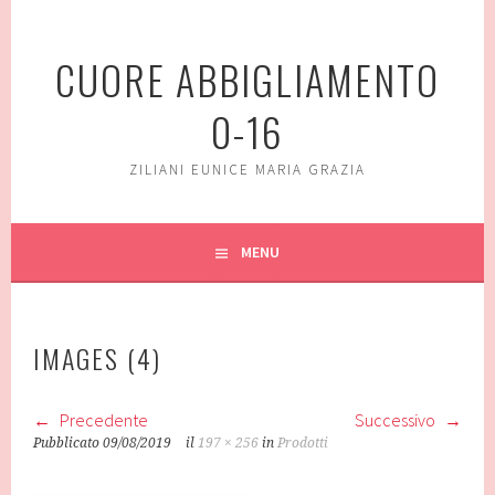
Vai
al
CUORE ABBIGLIAMENTO
contenuto
0-16
ZILIANI EUNICE MARIA GRAZIA
MENU
IMAGES (4)
Precedente
Successivo
Pubblicato
09/08/2019
il
197 × 256
in
Prodotti