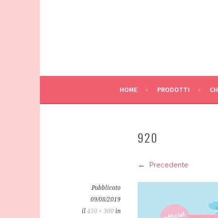
Vai
al
contenuto
HOME
PRODOTTI
CH
920
Precedente
Pubblicato
09/08/2019
il
450 × 300
in