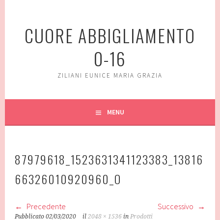
Vai
al
CUORE ABBIGLIAMENTO
contenuto
0-16
ZILIANI EUNICE MARIA GRAZIA
MENU
87979618_1523631341123383_13816
66326010920960_O
Precedente
Successivo
Pubblicato
02/03/2020
il
2048 × 1536
in
Prodotti