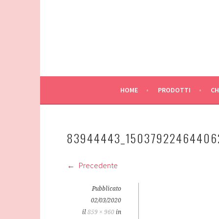
Vai
al
contenuto
HOME
PRODOTTI
CH
83944443_15037922464406
Precedente
Pubblicato
02/03/2020
il
859 × 960
in