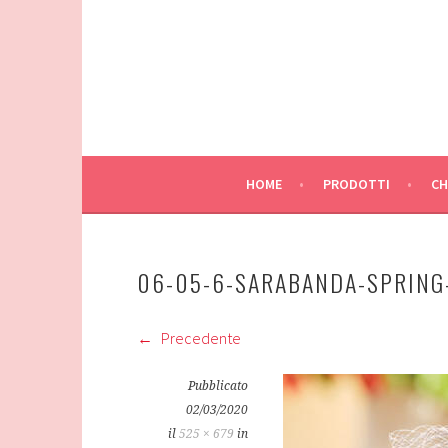
Vai
al
contenuto
HOME
PRODOTTI
CH
06-05-6-SARABANDA-SPRIN
Precedente
Pubblicato
02/03/2020
il
525 × 679
in