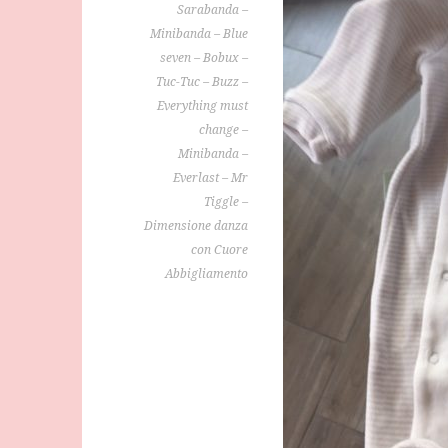
Sarabanda –
Minibanda – Blue
seven – Bobux –
Tuc-Tuc – Buzz –
Everything must
change –
Minibanda –
Everlast – Mr
Tiggle –
Dimensione danza
con Cuore
Abbigliamento