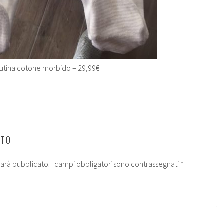
 tutina cotone morbido – 29,99€
NTO
 sarà pubblicato.
I campi obbligatori sono contrassegnati
*