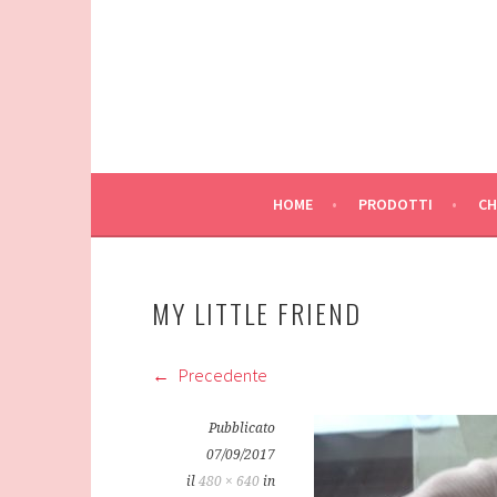
Vai
al
contenuto
HOME
PRODOTTI
CH
MY LITTLE FRIEND
Precedente
Pubblicato
07/09/2017
il
480 × 640
in