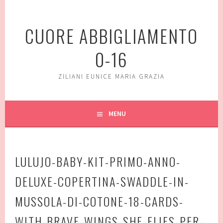
Vai
al
CUORE ABBIGLIAMENTO
contenuto
0-16
ZILIANI EUNICE MARIA GRAZIA
MENU
LULUJO-BABY-KIT-PRIMO-ANNO-
DELUXE-COPERTINA-SWADDLE-IN-
MUSSOLA-DI-COTONE-18-CARDS-
WITH-BRAVE-WINGS-SHE-FLIES-PER-