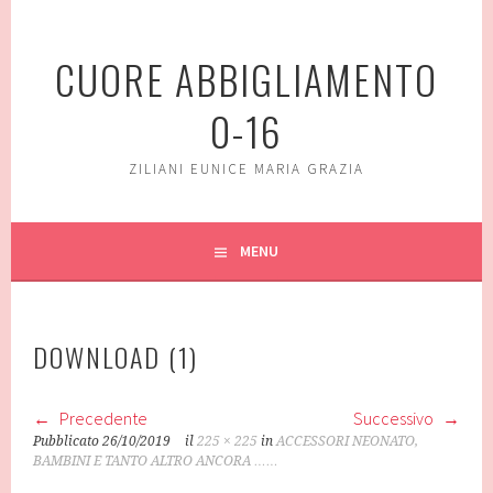
Vai
al
CUORE ABBIGLIAMENTO
contenuto
0-16
ZILIANI EUNICE MARIA GRAZIA
MENU
DOWNLOAD (1)
Precedente
Successivo
Pubblicato
26/10/2019
il
225 × 225
in
ACCESSORI NEONATO,
BAMBINI E TANTO ALTRO ANCORA ……