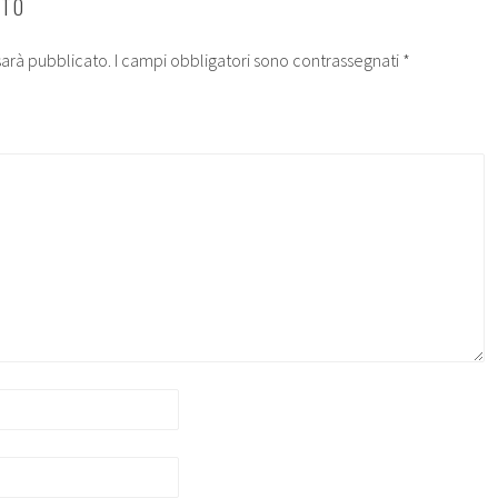
NTO
 sarà pubblicato.
I campi obbligatori sono contrassegnati
*