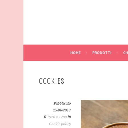
Vai
al
contenuto
HOME
PRODOTTI
CH
COOKIES
Pubblicato
25/06/2017
il
1920 × 1280
in
Cookie policy