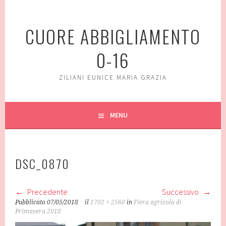
Vai
al
CUORE ABBIGLIAMENTO
contenuto
0-16
ZILIANI EUNICE MARIA GRAZIA
MENU
DSC_0870
Precedente
Successivo
Pubblicato
07/05/2018
il
1702 × 2560
in
Fiera agricola di
Primavera 2018