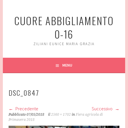
Vai
al
CUORE ABBIGLIAMENTO
contenuto
0-16
ZILIANI EUNICE MARIA GRAZIA
MENU
DSC_0847
Precedente
Successivo
Pubblicato
07/05/2018
il
2560 × 1702
in
Fiera agricola di
Primavera 2018