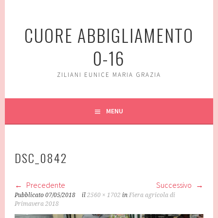
Vai
al
CUORE ABBIGLIAMENTO
contenuto
0-16
ZILIANI EUNICE MARIA GRAZIA
MENU
DSC_0842
Precedente
Successivo
Pubblicato
07/05/2018
il
2560 × 1702
in
Fiera agricola di
Primavera 2018