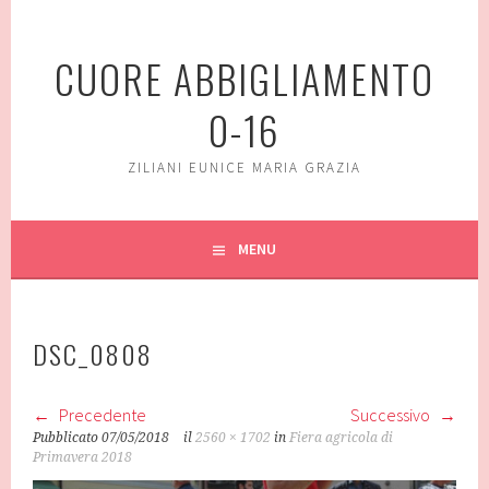
Vai
al
CUORE ABBIGLIAMENTO
contenuto
0-16
ZILIANI EUNICE MARIA GRAZIA
MENU
DSC_0808
Precedente
Successivo
Pubblicato
07/05/2018
il
2560 × 1702
in
Fiera agricola di
Primavera 2018