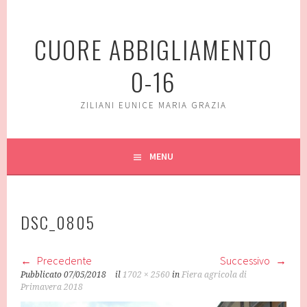
Vai
al
CUORE ABBIGLIAMENTO
contenuto
0-16
ZILIANI EUNICE MARIA GRAZIA
MENU
DSC_0805
Precedente
Successivo
Pubblicato
07/05/2018
il
1702 × 2560
in
Fiera agricola di
Primavera 2018