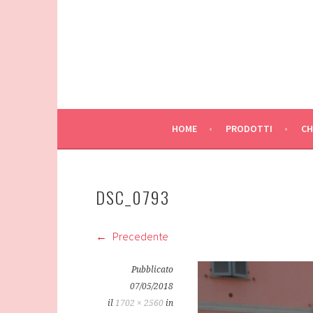
Vai
al
contenuto
HOME
PRODOTTI
CH
DSC_0793
Precedente
Pubblicato
07/05/2018
il
1702 × 2560
in