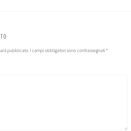
NTO
 sarà pubblicato.
I campi obbligatori sono contrassegnati
*