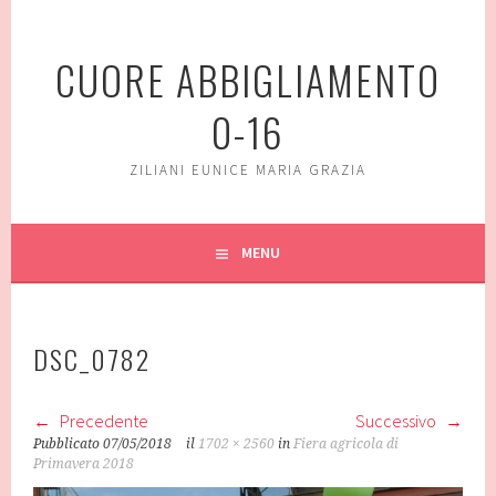
Vai
al
CUORE ABBIGLIAMENTO
contenuto
0-16
ZILIANI EUNICE MARIA GRAZIA
MENU
DSC_0782
Precedente
Successivo
Pubblicato
07/05/2018
il
1702 × 2560
in
Fiera agricola di
Primavera 2018