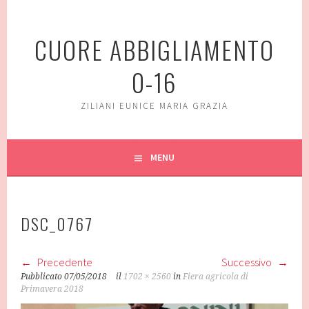
Vai
al
CUORE ABBIGLIAMENTO
contenuto
0-16
ZILIANI EUNICE MARIA GRAZIA
MENU
DSC_0767
Precedente
Successivo
Pubblicato
07/05/2018
il
1702 × 2560
in
Fiera agricola di
Primavera 2018