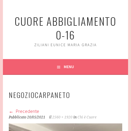
Vai
al
CUORE ABBIGLIAMENTO
contenuto
0-16
ZILIANI EUNICE MARIA GRAZIA
MENU
NEGOZIOCARPANETO
Precedente
Pubblicato
20/05/2021
il
2560 × 1920
in
Chi è Cuore