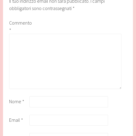
Il tuo indirizzo email non sarà pubblicato.
I campi
obbligatori sono contrassegnati
*
Commento
*
Nome
*
Email
*