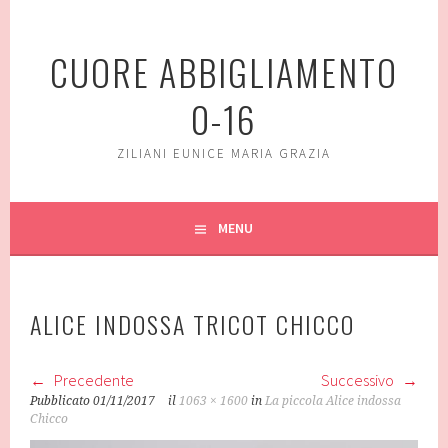
Vai
al
CUORE ABBIGLIAMENTO
contenuto
0-16
ZILIANI EUNICE MARIA GRAZIA
MENU
ALICE INDOSSA TRICOT CHICCO
Precedente
Successivo
Pubblicato
01/11/2017
il
1063 × 1600
in
La piccola Alice indossa
Chicco