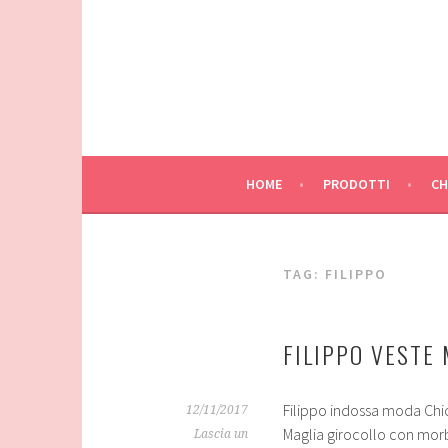
Vai
al
contenuto
HOME
PRODOTTI
CH
TAG:
FILIPPO
FILIPPO VESTE
Filippo indossa moda Ch
12/11/2017
Maglia girocollo con mo
Lascia un