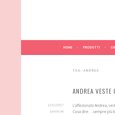
Vai
al
contenuto
HOME
PRODOTTI
CH
TAG:
ANDREA
ANDREA VESTE 
L’affezionato Andrea, ve
12/11/2017
Cosa dire….sempre più be
Lascia un