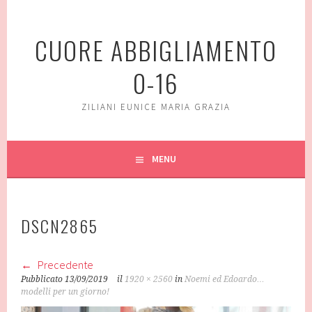
Vai
al
CUORE ABBIGLIAMENTO
contenuto
0-16
ZILIANI EUNICE MARIA GRAZIA
MENU
DSCN2865
Precedente
Pubblicato
13/09/2019
il
1920 × 2560
in
Noemi ed Edoardo…
modelli per un giorno!