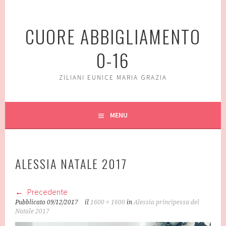
Vai
al
CUORE ABBIGLIAMENTO
contenuto
0-16
ZILIANI EUNICE MARIA GRAZIA
MENU
ALESSIA NATALE 2017
Precedente
Pubblicato
09/12/2017
il
1600 × 1600
in
Alessia principessa del
Natale 2017