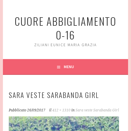
Vai
al
CUORE ABBIGLIAMENTO
contenuto
0-16
ZILIANI EUNICE MARIA GRAZIA
MENU
SARA VESTE SARABANDA GIRL
Pubblicato
26/09/2017
il
412 × 1310
in
Sara veste Sarabanda Girl